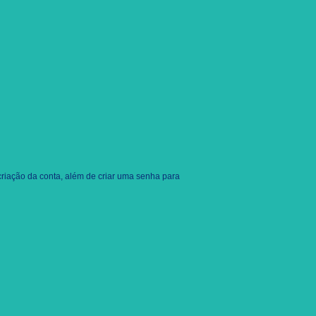
riação da conta, além de criar uma senha para