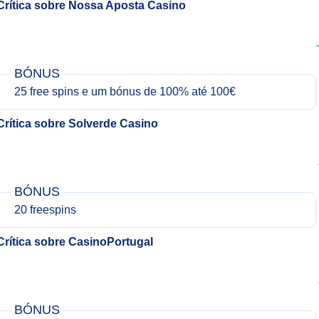
Crítica sobre Nossa Aposta Casino
BÓNUS
25 free spins e um bónus de 100% até 100€
Crítica sobre Solverde Casino
BÓNUS
20 freespins
Crítica sobre CasinoPortugal
BÓNUS