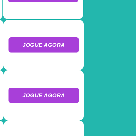
JOGUE AGORA
JOGUE AGORA