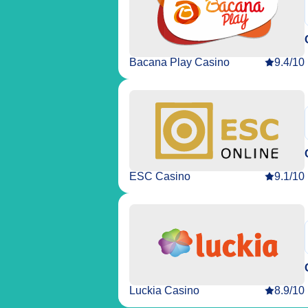
Bacana Play Casino
9.4/10
ESC Casino
9.1/10
Luckia Casino
8.9/10