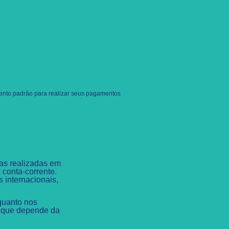
mento padrão para realizar seus pagamentos
ras realizadas em
conta-corrente.
 internacionais,
quanto nos
, que depende da