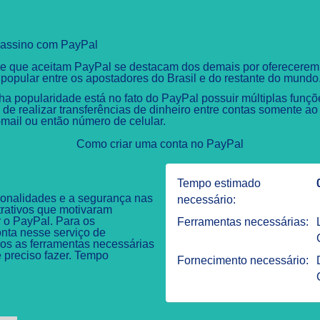
cassino com PayPal
ne que aceitam PayPal se destacam dos demais por oferecere
opular entre os apostadores do Brasil e do restante do mundo
ha popularidade está no fato do PayPal possuir múltiplas funç
 de realizar transferências de dinheiro entre contas somente a
-mail ou então número de celular.
Como criar uma conta no PayPal
Tempo estimado
ionalidades e a segurança nas
necessário:
trativos que motivaram
r o PayPal. Para os
Ferramentas necessárias:
onta nesse serviço de
os as ferramentas necessárias
 preciso fazer. Tempo
Fornecimento necessário: