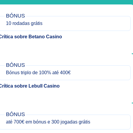
BÓNUS
10 rodadas grátis
Crítica sobre Betano Casino
BÓNUS
Bónus triplo de 100% até 400€
Crítica sobre Lebull Casino
BÓNUS
até 700€ em bónus e 300 jogadas grátis