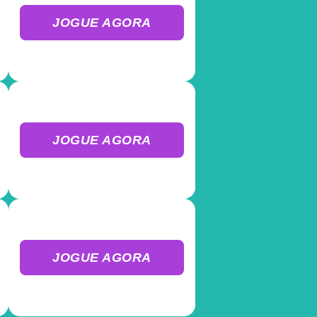
JOGUE AGORA
JOGUE AGORA
JOGUE AGORA