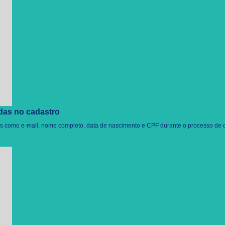
das no cadastro
s como e-mail, nome completo, data de nascimento e CPF durante o processo de c