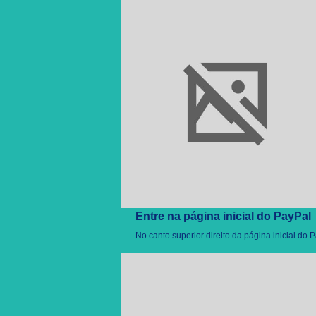
Entre na página inicial do PayPal
No canto superior direito da página inicial do P