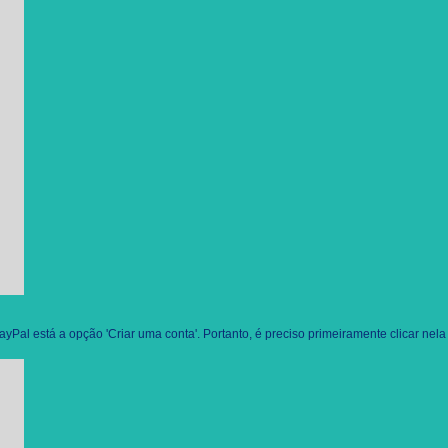
ayPal está a opção 'Criar uma conta'. Portanto, é preciso primeiramente clicar nela 