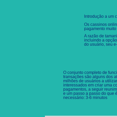
Introdução a um 
Os cassinos onli
pagamento muito p
A razão de taman
incluindo a opção
do usuário, seu e
O conjunto completo de func
transações são alguns dos a
milhões de usuários a utiliza
interessados em criar uma c
pagamentos, a seguir reunim
e um passo a passo do que é
necessário: 3-6 minutos