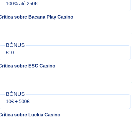
100% até 250€
Crítica sobre Bacana Play Casino
BÓNUS
€10
Crítica sobre ESC Casino
BÓNUS
10€ + 500€
Crítica sobre Luckia Casino