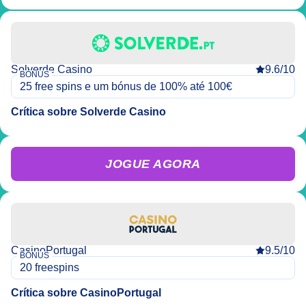
Solverde Casino
9.6/10
BÓNUS
25 free spins e um bónus de 100% até 100€
Crítica sobre Solverde Casino
JOGUE AGORA
CasinoPortugal
9.5/10
BÓNUS
20 freespins
Crítica sobre CasinoPortugal