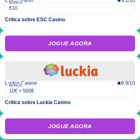
ESC Casino
9.1/10
BÓNUS
€10
Crítica sobre ESC Casino
JOGUE AGORA
Luckia Casino
8.9/10
BÓNUS
10€ + 500€
Crítica sobre Luckia Casino
JOGUE AGORA