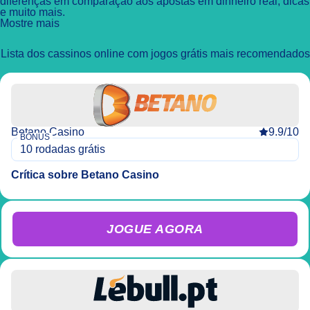
diferenças em comparação aos apostas em dinheiro real, dicas
e muito mais.
Mostre mais
Lista dos cassinos online com jogos grátis mais recomendados
Betano Casino
9.9/10
BÓNUS
10 rodadas grátis
Crítica sobre Betano Casino
JOGUE AGORA