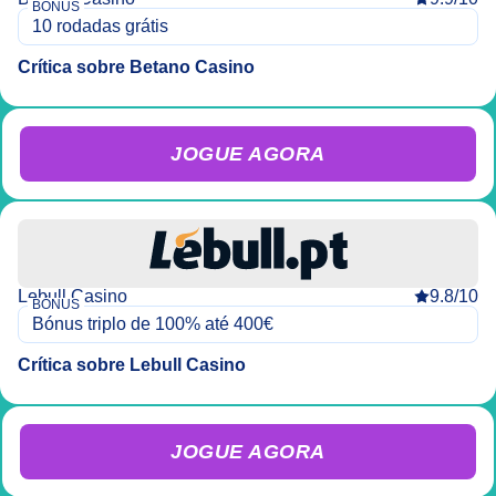
BÓNUS
10 rodadas grátis
Crítica sobre Betano Casino
JOGUE AGORA
Lebull Casino
9.8/10
BÓNUS
Bónus triplo de 100% até 400€
Crítica sobre Lebull Casino
JOGUE AGORA