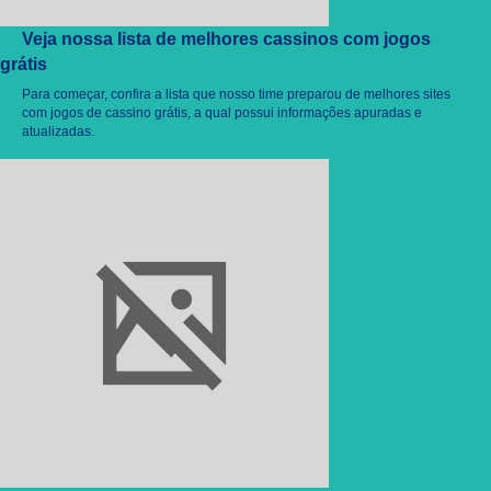
Veja nossa lista de melhores cassinos com jogos
grátis
Para começar, confira a lista que nosso time preparou de melhores sites
com jogos de cassino grátis, a qual possui informações apuradas e
atualizadas.