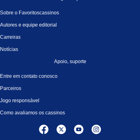
Sobre o Favoritoscassinos
Autores e equipe editorial
Carreiras
Notícias
Apoio, suporte
Entre em contato conosco
Parceiros
Jogo responsável
Como avaliamos os cassinos