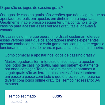
O que são os jogos de cassino grátis?
Os jogos de cassino gratis são versões que não exigem que os
apostadores realizem apostas em dinheiro para jogá-las.
Geralmente, não é preciso sequer ter uma conta no site de
cassino para acessar essas versões gratuitas e jogá-las à
vontade.
Os cassinos online que operam no Brasil costumam oferecer
essas versões para que os apostadores menos experientes
possam conhecer melhor cada game, seu conjunto de regras e
funcionamento, antes de avançar para as apostas em dinheiro.
Como começar a apostar nos jogos de cassino grátis?
Muitos jogadores têm interesse em começar a apostar
nos jogos de cassino grátis, mas não sabem exatamente
por onde começar. Tendo isso em mente, separamos a
seguir quais são as ferramentas necessárias e também
um passo a passo com tudo o que é preciso fazer para se
divertir com jogos online gratuitos. Tempo necessário: 3-6
minutos
Tempo estimado
00:05
necessário: