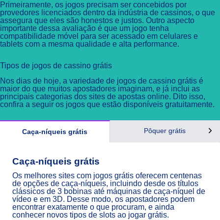
Primeiramente, os jogos precisam ser concebidos por
provedores licenciados dentro da indústria de cassinos, o que
assegura que eles são honestos e justos. Outro aspecto
importante dessa avaliação é que um jogo tenha
compatibilidade móvel para ser acessado em celulares e
tablets com a mesma qualidade e alta performance.
Tipos de jogos de cassino grátis
Nos dias de hoje, a variedade de jogos de cassino grátis é
maior do que muitos apostadores imaginam, e já inclui as
principais categorias dos sites de apostas online. Dito isso,
confira a seguir os jogos que estão disponíveis gratuitamente.
Pôquer grátis
Caça-níqueis grátis
Caça-níqueis grátis
Os melhores sites com jogos grátis oferecem centenas
de opções de caça-níqueis, incluindo desde os títulos
clássicos de 3 bobinas até máquinas de caça-níquel de
vídeo e em 3D. Desse modo, os apostadores podem
encontrar exatamente o que procuram, e ainda
conhecer novos tipos de slots ao jogar grátis.