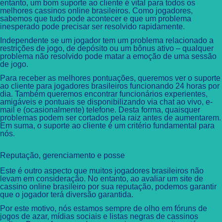
entanto, um bom suporte ao cliente é vital para todos os
melhores cassinos online brasileiros. Como jogadores,
sabemos que tudo pode acontecer e que um problema
inesperado pode precisar ser resolvido rapidamente.
Independente se um jogador tem um problema relacionado a
restrições de jogo, de depósito ou um bônus ativo – qualquer
problema não resolvido pode matar a emoção de uma sessão
de jogo.
Para receber as melhores pontuações, queremos ver o suporte
ao cliente para jogadores brasileiros funcionando 24 horas por
dia. Também queremos encontrar funcionários experientes,
amigáveis ​​e pontuais se disponibilizando via chat ao vivo, e-
mail e (ocasionalmente) telefone. Desta forma, quaisquer
problemas podem ser cortados pela raiz antes de aumentarem.
Em suma, o suporte ao cliente é um critério fundamental para
nós.
Reputação, gerenciamento e posse
Este é outro aspecto que muitos jogadores brasileiros não
levam em consideração. No entanto, ao avaliar um site de
cassino online brasileiro por sua reputação, podemos garantir
que o jogador terá diversão garantida.
Por este motivo, nós estamos sempre de olho em fóruns de
jogos de azar, mídias sociais e listas negras de cassinos