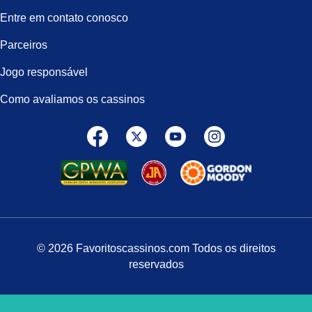
Entre em contato conosco
Parceiros
Jogo responsável
Como avaliamos os cassinos
© 2026 Favoritoscassinos.com Todos os direitos
reservados