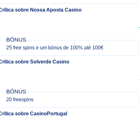
Crítica sobre Nossa Aposta Casino
BÓNUS
25 free spins e um bónus de 100% até 100€
Crítica sobre Solverde Casino
BÓNUS
20 freespins
Crítica sobre CasinoPortugal