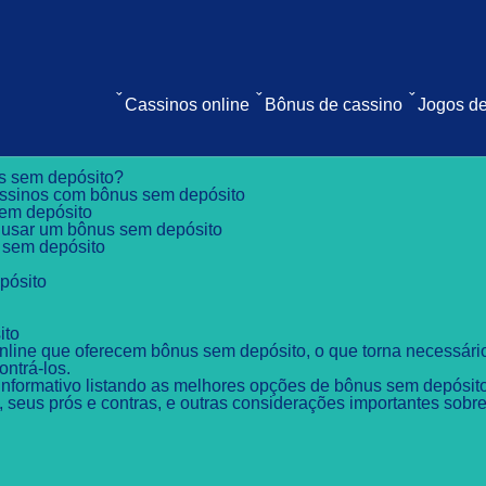
em depósito no Brasil
Cassinos online
Bônus de cassino
Jogos de
sem depósito mais populares
s sem depósito?
ssinos com bônus sem depósito
sem depósito
 usar um bônus sem depósito
 sem depósito
pósito
ito
online que oferecem bônus sem depósito, o que torna necessário
ntrá-los.
formativo listando as melhores opções de bônus sem depósito,
lo, seus prós e contras, e outras considerações importantes sob