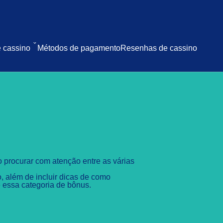
 cassino
Métodos de pagamento
Resenhas de cassino
 procurar com atenção entre as várias
 além de incluir dicas de como
re essa categoria de bônus.