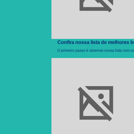
Confira nossa lista de melhores 
O primeiro passo é observar nossa lista com o