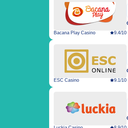
Bacana Play Casino
9.4/10
ESC Casino
9.1/10
Luckia Casino
8.9/10