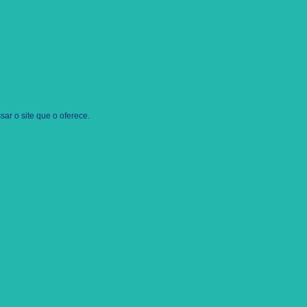
ar o site que o oferece.