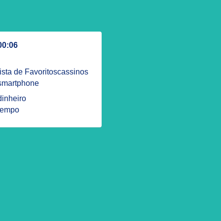
00:06
lista de Favoritoscassinos
smartphone
dinheiro
tempo