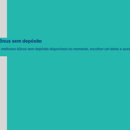
bônus sem depósito
s melhores bônus sem depósito disponíveis no momento, escolher um deles e acess